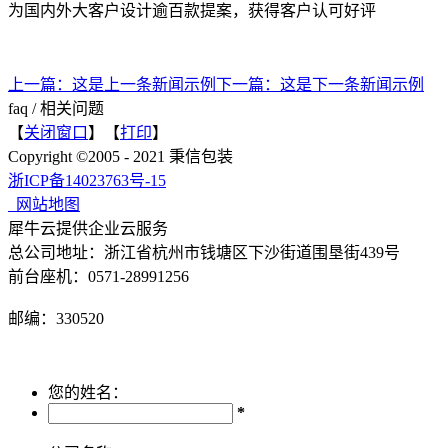
为国内外大客户设计逾百款提案，获得客户认可好评
上一篇：
这是上一条新闻示例
下一篇：
这是下一条新闻示例
faq
/
相关问题
【
关闭窗口
】【
打印
】
Copyright ©2005 - 2021 秉信包装
浙ICP备14023763号-15
网站地图
犀牛云提供企业云服务
总公司地址：浙江省杭州市钱塘区下沙街道围垦街439号
前台座机：0571-28991256
邮编：330520
您的姓名：
*