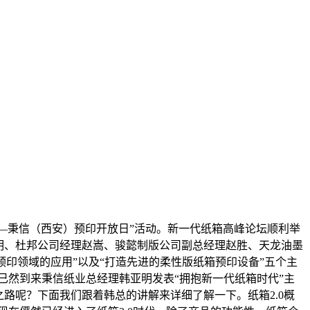
坛—秉信（西安）预印开放日”活动。新一代纸箱高峰论坛顺利举
亚明、杜邦公司经理赵嵩、骏懿制版公司副总经理赵胜、天龙油墨
预印领域的应用”以及“打造先进的柔性版纸箱预印设备”五个主
已然到来秉信纸业总经理韩亚明发表“拥抱新一代纸箱时代”主
0之路呢？下面我们跟着韩总的讲解来详细了解一下。纸箱2.0概