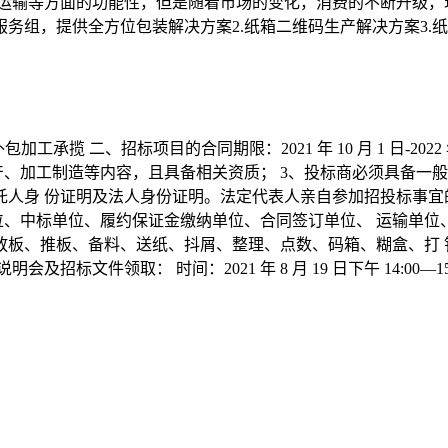
、运输等方面的功能性，但是随着市场的变化，消费的不断升级，
服务组，提供全方位包装解决方案2.纸箱二维码生产解决方案3.纸
生产工段外包加工承揽 二、招标项目的合同期限：2021 年 10 月 1 日-
、加工制造等内容，且具备相关资质； 3、投标商必须具备一般纳
人身 份证明及法人身份证明。法定代表人亲自参加招投标事宜
位、中标单位、履约保证金缴纳单位、合同签订单位、 运输单
：放板、推板、备料、送纸、抖屑、整理、点数、码箱、糊盒、打
文件领取： 时间：2021 年 8 月 19 日下午 14:00—1