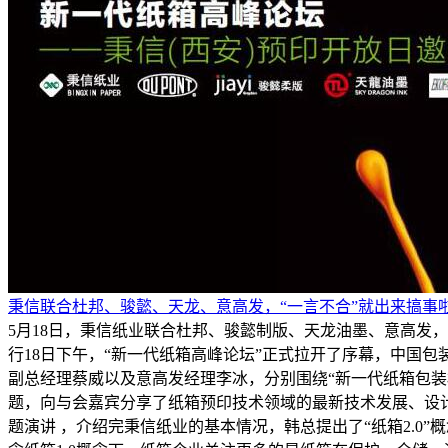
秉信联合杜邦、骏懿、天龙、意高发，“一言不合”就出来搞事啦
5月18日，秉信纸业联合杜邦、骏懿制版、天龙油墨、意高发
行18日下午，“新一代纸箱高峰论坛”正式拉开了序幕，中国
副总经理蔡威以及意高发经理李冰，分别围绕“新一代纸箱包装概
题，向与会嘉宾分享了纸箱预印技术领域的最新技术发展、设计
题演讲 ，介绍完秉信纸业的基本情况，韩总提出了“纸箱2.0”