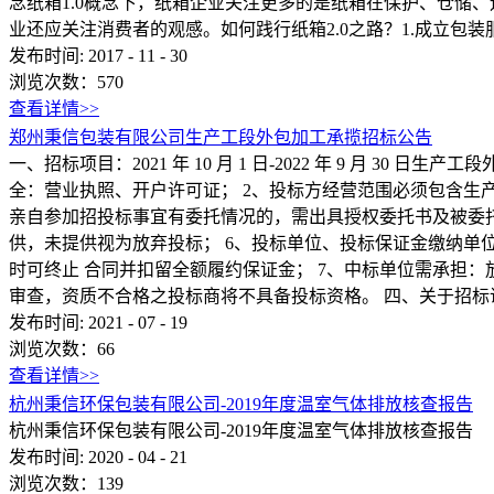
念纸箱1.0概念下，纸箱企业关注更多的是纸箱在保护、仓储
业还应关注消费者的观感。如何践行纸箱2.0之路？1.成立包装
发布时间:
2017
-
11
-
30
浏览次数：
570
查看详情>>
郑州秉信包装有限公司生产工段外包加工承揽招标公告
一、招标项目：2021 年 10 月 1 日-2022 年 9 月 30 日
全：营业执照、开户许可证； 2、投标方经营范围必须包含生产
亲自参加招投标事宜有委托情况的，需出具授权委托书及被委托
供，未提供视为放弃投标； 6、投标单位、投标保证金缴纳单
时可终止 合同并扣留全额履约保证金； 7、中标单位需承担
审查，资质不合格之投标商将不具备投标资格。 四、关于招标说明会及招标
发布时间:
2021
-
07
-
19
浏览次数：
66
查看详情>>
杭州秉信环保包装有限公司-2019年度温室气体排放核查报告
杭州秉信环保包装有限公司-2019年度温室气体排放核查报告
发布时间:
2020
-
04
-
21
浏览次数：
139