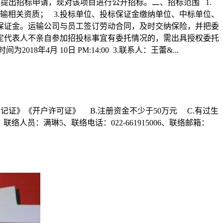
需求部门提出招标申请，现对该项目进行公开招标。二、招标范围 1.
运输相关资质； 3.投标单位、投标保证金缴纳单位、中标单位、
保证金。运输公司与员工签订劳动合同，及时交纳保险，并把委
法定代表人不亲自参加招投标事宜有委托情况的，需出具授权委托
4月 10日 PM:14:00 3.联系人：王蕾&...
登记证》《开户许可证》 B.注册资金不少于50万元 C.有过生
络人员：满琳5、联络电话：022-661915006、联络邮箱：