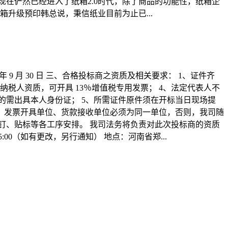
现在俨然已经进入了纸箱2.0时代，除了商品的功能性，纸箱企
箱升级预印韩总说，秉信纸业目前为止已...
2022 年 9 月 30 日 三、合格投标商之资质及相关要求： 1、证件齐
税人资质，可开具 13％增值税专用发票； 4、法定代表人不
的需出具本人身份证； 5、所需证件原件须在开标当日现场提
位、发票开具单位、货款接收单位必须为同一单位，否则，我司随
 钉、贴标等各工序安排。 我司法务将负责对此次投标商的资质
5:00（如有更改，另行通知） 地点：河南省郑...