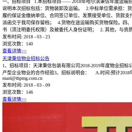
一、招标项目 1.本招标项目—— 2018年哈尔滨秉信年度运输招
说明本次招标包括：货物装卸及运输。 2.中标单位需承担：货
履约保证金缴纳单位、合同签订单位、发票接受单位、货款支
派函交于我司保存留档； 4.货物在途运输购买货物保险。四
书（须注明委托权限）及被委托人身份证明； 2. 其他，与资质要求匹配
发布时间:
2018
-
03
-
23
浏览次数：
140
查看详情>>
天津秉信物业招标公告
1、招标项目：天津秉信包装有限公司2018-2019年度物业
产型企业物业的合作经验3、招标说明会： A.时间:预计2018年
manl@thpmg.com.cn
发布时间:
2018
-
03
-
09
浏览次数：
146
查看详情>>