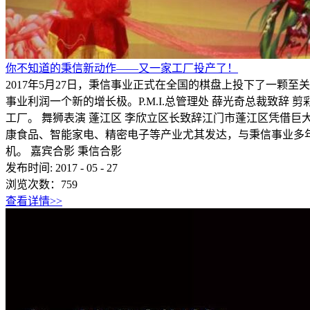
你不知道的秉信新动作——又一家工厂投产了！
2017年5月27日，秉信事业正式在全国的棋盘上投下了一
事业利润一个新的增长极。P.M.I.总管理处 薛光奇总裁致辞 
工厂。 舞狮表演 蓬江区 李欣立区长致辞江门市蓬江区凭借
康食品、智能家电、精密电子等产业尤其发达，与秉信事业多年
机。 嘉宾合影 秉信合影
发布时间:
2017
-
05
-
27
浏览次数：
759
查看详情>>