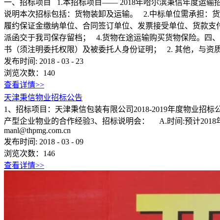
一、招标项目 1.本招标项目—— 2018年哈尔滨秉信年度运输招
说明本次招标包括：货物装卸及运输。 2.中标单位需承担：货
履约保证金缴纳单位、合同签订单位、发票接受单位、货款支
派函交于我司保存留档； 4.货物在途运输购买货物保险。四
书（须注明委托权限）及被委托人身份证明； 2. 其他，与资质要求匹配
发布时间:
2018
-
03
-
23
浏览次数：
140
查看详情>>
天津秉信物业招标公告
1、招标项目：天津秉信包装有限公司2018-2019年度物业
产型企业物业的合作经验3、招标说明会： A.时间:预计2018年
manl@thpmg.com.cn
发布时间:
2018
-
03
-
09
浏览次数：
146
查看详情>>