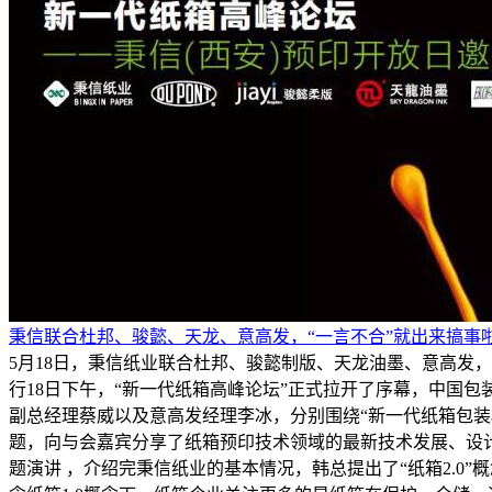
秉信联合杜邦、骏懿、天龙、意高发，“一言不合”就出来搞事啦
5月18日，秉信纸业联合杜邦、骏懿制版、天龙油墨、意高发
行18日下午，“新一代纸箱高峰论坛”正式拉开了序幕，中国
副总经理蔡威以及意高发经理李冰，分别围绕“新一代纸箱包装概
题，向与会嘉宾分享了纸箱预印技术领域的最新技术发展、设计
题演讲 ，介绍完秉信纸业的基本情况，韩总提出了“纸箱2.0”