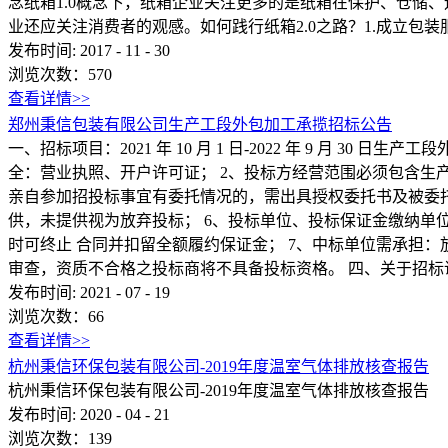
念纸箱1.0概念下，纸箱企业关注更多的是纸箱在保护、仓储
业还应关注消费者的观感。如何践行纸箱2.0之路？1.成立包装
发布时间:
2017
-
11
-
30
浏览次数：
570
查看详情>>
郑州秉信包装有限公司生产工段外包加工承揽招标公告
一、招标项目：2021 年 10 月 1 日-2022 年 9 月 30 日
全：营业执照、开户许可证； 2、投标方经营范围必须包含生产
亲自参加招投标事宜有委托情况的，需出具授权委托书及被委托
供，未提供视为放弃投标； 6、投标单位、投标保证金缴纳单
时可终止 合同并扣留全额履约保证金； 7、中标单位需承担
审查，资质不合格之投标商将不具备投标资格。 四、关于招标说明会及招标
发布时间:
2021
-
07
-
19
浏览次数：
66
查看详情>>
杭州秉信环保包装有限公司-2019年度温室气体排放核查报告
杭州秉信环保包装有限公司-2019年度温室气体排放核查报告
发布时间:
2020
-
04
-
21
浏览次数：
139