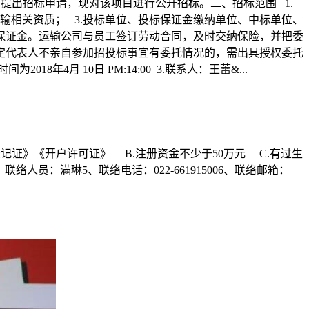
需求部门提出招标申请，现对该项目进行公开招标。二、招标范围 1.
运输相关资质； 3.投标单位、投标保证金缴纳单位、中标单位、
保证金。运输公司与员工签订劳动合同，及时交纳保险，并把委
法定代表人不亲自参加招投标事宜有委托情况的，需出具授权委托
4月 10日 PM:14:00 3.联系人：王蕾&...
登记证》《开户许可证》 B.注册资金不少于50万元 C.有过生
络人员：满琳5、联络电话：022-661915006、联络邮箱：