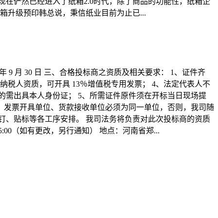
现在俨然已经进入了纸箱2.0时代，除了商品的功能性，纸箱企
箱升级预印韩总说，秉信纸业目前为止已...
2022 年 9 月 30 日 三、合格投标商之资质及相关要求： 1、证件齐
税人资质，可开具 13％增值税专用发票； 4、法定代表人不
的需出具本人身份证； 5、所需证件原件须在开标当日现场提
位、发票开具单位、货款接收单位必须为同一单位，否则，我司随
 钉、贴标等各工序安排。 我司法务将负责对此次投标商的资质
5:00（如有更改，另行通知） 地点：河南省郑...