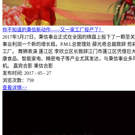
你不知道的秉信新动作——又一家工厂投产了！
2017年5月27日，秉信事业正式在全国的棋盘上投下了一
事业利润一个新的增长极。P.M.I.总管理处 薛光奇总裁致辞 
工厂。 舞狮表演 蓬江区 李欣立区长致辞江门市蓬江区凭借
康食品、智能家电、精密电子等产业尤其发达，与秉信事业多年
机。 嘉宾合影 秉信合影
发布时间:
2017
-
05
-
27
浏览次数：
759
查看详情>>