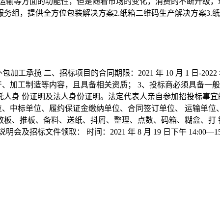
、运输等方面的功能性，但是随着市场的变化，消费的不断升级，
服务组，提供全方位包装解决方案2.纸箱二维码生产解决方案3.纸
生产工段外包加工承揽 二、招标项目的合同期限：2021 年 10 月 1 日-
、加工制造等内容，且具备相关资质； 3、投标商必须具备一般纳
人身 份证明及法人身份证明。法定代表人亲自参加招投标事宜
位、中标单位、履约保证金缴纳单位、合同签订单位、 运输单
：放板、推板、备料、送纸、抖屑、整理、点数、码箱、糊盒、打
文件领取： 时间：2021 年 8 月 19 日下午 14:00—1