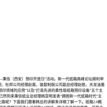
坛—秉信（西安）预印开放日”活动。新一代纸箱高峰论坛顺利举
亚明、杜邦公司经理赵嵩、骏懿制版公司副总经理赵胜、天龙油墨
预印领域的应用”以及“打造先进的柔性版纸箱预印设备”五个主
已然到来秉信纸业总经理韩亚明发表“拥抱新一代纸箱时代”主
0之路呢？下面我们跟着韩总的讲解来详细了解一下。纸箱2.0概