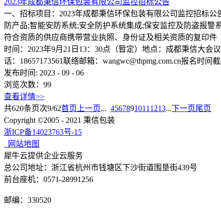
2023年成都秉信环保包装有限公司监控招标公告
一、招标项目：2023年成都秉信环保包装有限公司监控招标公
防产品;智能安防系统;安全防护系统集成;保安监控及防盗报警
符合资质的供应商携带营业执照、身份证及相关资质的复印件（加
时间：2023年9月21日13：30点（暂定）地点：成都秉信大会
话：18657173561联络邮箱：wangwc@thpmg.com.cn报名时间
发布时间:
2023
-
09
-
06
浏览次数：
99
查看详情>>
共
620
条
页次9/62
首页
上一页
...
4
5
6
7
8
9
10
11
12
13
...
下一页
尾页
Copyright ©2005 - 2021 秉信包装
浙ICP备14023763号-15
网站地图
犀牛云提供企业云服务
总公司地址：浙江省杭州市钱塘区下沙街道围垦街439号
前台座机：0571-28991256
邮编：330520