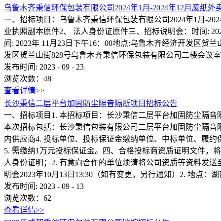
乌鲁木齐秉信环保包装有限公司2024年1月-2024年12月废纸
一、招标项目：乌鲁木齐秉信环保包装有限公司2024年1月-
业执照副本原件2、 法人身份证原件三、招标说明会：时间: 20
间: 2023年 11月23日下午16：00地点:乌鲁木齐经济开发
发区贺兰山街828号乌鲁木齐秉信环保包装有限公司二楼会议室六、联络人员：
发布时间:
2023
-
09
-
23
浏览次数：
48
查看详情>>
长沙秉信二层平台加固防尘隔音隔断项目招标公告
一、招标项目1. 本招标项目：长沙秉信二层平台加固防尘隔音
本次招标包括：长沙秉信包装有限公司二层平台加固防尘隔音隔断
内供应商4. 投标单位、投标保证金缴纳单位、中标单位、履
5. 需缴纳1万元投标保证金。四、合格投标商资质证明文件，
人身份证明；2. 有意向合作的单位烦请将公司资质等资料发送至邮箱li
明会2023年10月13日13:30（如有变更，另行通知）2. 地
发布时间:
2023
-
09
-
13
浏览次数：
62
查看详情>>