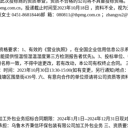
责此次投标商的资质审查，资质不合格的公司将不具备投标资格。
@thpmg.com.cn，投递截止时间至2023年10月18日 ，资料不全，视
86818446邮 箱：080811@thpmg.com.cn ；zhangyu2@th
资格要求：1、有效的《营业执照》，在全国企业信用信息公示
且能提供恒温恒湿温湿度第三方检测报告者优先)。3、投标单位
一致，不得中途更改，若有改动，本公司有权终止合同。 三、招标说明
间：2023年10月30日13:30-15:00(如有变更，另行通知)
塘区围垦街439号. 六、有意向合作的单位烦请将公司资质等资料发送至邮箱
包业务招标合同期限：2024年1月1日--2024年12月31
乌鲁木齐秉信环保包装有限公司加工外包业务 三、资质要求3.1必