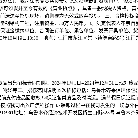
办法1、我司法务专员将负责对此次投标商的资质审查。资质不
3、请将经国家核可颁发并至今有效的《营业执照》，具备一般纳税人资
3:30之前送达至招标现场，逾期视为无效或放弃投标。 三、合格
备钢结构工程，注册资金：30万人民币。3、法定代表人不亲
约保证金缴纳单位、合同签订单位、承包单位、发票开具单位、
023年10月19日13:30 地点：江门市蓬江区棠下镇堡康路5号
售招标合同期限：2024年1月1日--2024年12月31日现
、吨袋等二、招标范围说明本次招标包括：乌鲁木齐秉信环保包
做到提前支付废品回收款3.4保证各类废品及时清运。遇节假日保证
严格按照我司出入厂流程操作3.7装卸过程中在我司发生的一切
18668216961地址：乌鲁木齐经济技术开发区贺兰山街828号 乌