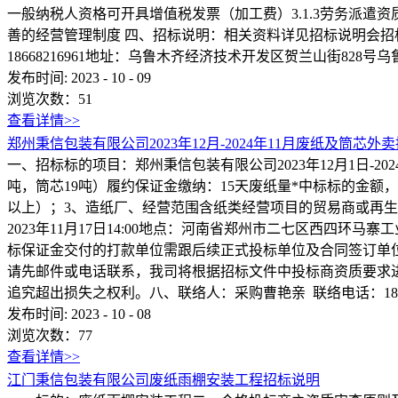
一般纳税人资格可开具增值税发票（加工费）3.1.3劳务派遣资质3.
善的经营管理制度 四、招标说明：相关资料详见招标说明会招标说明会
18668216961地址：乌鲁木齐经济技术开发区贺兰山街828
发布时间:
2023
-
10
-
09
浏览次数：
51
查看详情>>
郑州秉信包装有限公司2023年12月-2024年11月废纸及筒芯外
一、招标标的项目：郑州秉信包装有限公司2023年12月1日-202
吨，筒芯19吨）履约保证金缴纳：15天废纸量*中标标的金额
以上）；3、造纸厂、经营范围含纸类经营项目的贸易商或再生资源回收
2023年11月17日14:00地点：河南省郑州市二七区西四环
标保证金交付的打款单位需跟后续正式投标单位及合同签订单位一致
请先邮件或电话联系，我司将根据招标文件中投标商资质要求
追究超出损失之权利。八、联络人：采购曹艳亲 联络电话：18..
发布时间:
2023
-
10
-
08
浏览次数：
77
查看详情>>
江门秉信包装有限公司废纸雨棚安装工程招标说明