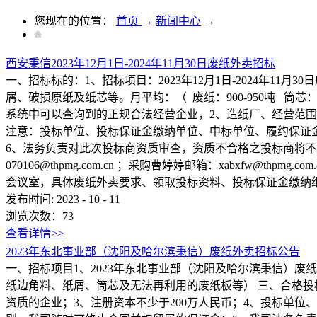
您现在的位置：
首页
→
新闻中心
→
西安秉信2023年12月1日-2024年11月30日废纸外卖招标
一、招标标的：1、招标项目：2023年12月1日-2024年11月
屑、破损原纸及纸芯等。月平均：（ 废纸：900-950吨 筒
系统中可以查询到的正规合法经营企业，2、造纸厂、经营范围
注意：投标单位、投标保证金缴纳单位、中标单位、履约保证
6、法务负责对此次投标商资质审查，资质不合格之投标商将不
070106@thpmg.com.cn ；采购曹婷婷邮箱：xabxfw
会议室，具体废纸外卖要求、领取投标资料、投标保证金缴纳细项
发布时间:
2023
-
10
-
11
浏览次数：
73
查看详情>>
2023年东北事业部（沈阳及哈尔滨秉信）废纸外卖招标公告
一、招标项目1、2023年东北事业部（沈阳及哈尔滨秉信）废纸外
纸边角料、纸屑、筒芯及无法再利用的废纸板等） 三、合格投
资质的企业；3、注册资本不少于200万人民币；4、投标单