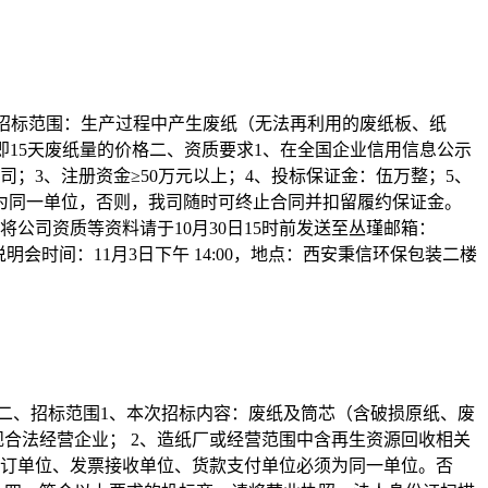
月30日3、招标范围：生产过程中产生废纸（无法再利用的废纸板、纸
额，即15天废纸量的价格二、资质要求1、在全国企业信用信息公示
；3、注册资金≥50万元以上；4、投标保证金：伍万整；5、
为同一单位，否则，我司随时可终止合同并扣留履约保证金。
公司资质等资料请于10月30日15时前发送至丛瑾邮箱：
、招标说明会时间：11月3日下午 14:00，地点：西安秉信环保包装二楼
31日 二、招标范围1、本次招标内容：废纸及筒芯（含破损原纸、废
合法经营企业； 2、造纸厂或经营范围中含再生资源回收相关
签订单位、发票接收单位、货款支付单位必须为同一单位。否