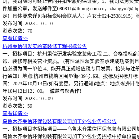
则，我司随时可终止合同并扣留履约保证金；5、我司法务负
件加盖公章，发送邮件至080811@thpmg.com.cn，zhangyu2
定）具体要求详见招标说明会联系人：卢女士024-25381915；张女士 0451-
发布时间:
2023
-
10
-
10
浏览次数：
70
查看详情>>
杭州秉信研发实验室装修工程招标公告
一、招标项目：杭州秉信研发实验室装修工程 二、合格投标商
饰、装修等相关营业资质。 (有恒温恒湿实验室承建成功案例
位必须为同一单位.4、能开具正规增值税专用发票，抬头与注册名称
行通知）地点:杭州市钱塘区围垦街439号. 四、投标及招标开标：时
间：2023年10月13日(如有变更，另行通知)地点：地点:杭州市钱
年10月12日12：00。 诚邀与您合作！
发布时间:
2023
-
10
-
09
浏览次数：
59
查看详情>>
乌鲁木齐秉信环保包装有限公司加工外包业务标公告
一、招标项目本招标项目——乌鲁木齐秉信环保包装有限公司加工外
乌鲁木齐秉信环保包装有限公司加工外包业务招标中标单位需承担：