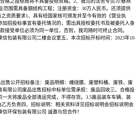
合格之投标商将不具备投标资格。2、我司的法务专员为:蔡燕
格，营业范围需具备钢结构工程；注册资金：30万人民币。还须提供
投标商之资质要求1、具有经国家核可颁发并至今有效的《营业执
自参加招投标事宜有委托情况的，需出具授权委托书及被委托人身
货款接受单位必须为同一单位，否则，我司随时可终止合同。
 江门秉信包装有限公司二楼会议室五、本次招标开标时间：2023年10
对废品出售公开招标备注：废品明细：缠绕膜、废塑料桶、废铁、废
装有限公司废品出售招标中标单位需承担：废品回收三、合格投
提前一天将废品全部清运完成，不得存货。3.5废品装车车辆、装
意外由乙方负责四、招标说明：相关资料详见招标说明会招标说明会
鲁木齐秉信环保包装有限公司 诚邀与您合作！