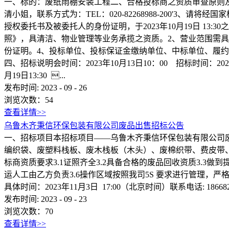
一、标的：废纸雨棚安装工程二、合格投标商之资质审查原则及
清小姐，联系方式为：TEL：020-82268988-200'
授权委托书及被委托人的身份证明，于2023年10月19日 1
照》，具清洁、物业管理等业务承揽之资质。2、营业范围需具
份证明。4、投标单位、投标保证金缴纳单位、中标单位、履
四、招标说明会时间：2023年10月13日10：00 招标时间：2
月19日13:30 ...
发布时间:
2023
-
09
-
26
浏览次数：
54
查看详情>>
乌鲁木齐秉信环保包装有限公司废品出售招标公告
一、招标项目本招标项目——乌鲁木齐秉信环保包装有限公司废品出
编织袋、废塑料栈板、废木栈板（木头）、废棉织带、费皮带
标商资质要求3.1证照齐全3.2具备合格的废品回收资质3.3
运人工由乙方负责3.6操作区域按照我司5S 要求进行管理，
具体时间：2023年11月3日 17:00（北京时间）联系电话: 
发布时间:
2023
-
09
-
23
浏览次数：
70
查看详情>>