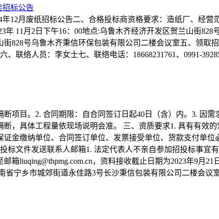
外卖招标公告
2024年12月废纸招标公告二、合格投标商资格要求：造纸厂、经
23年 11月2日下午16：00地点:乌鲁木齐经济开发区贺兰山街
区贺兰山街828号乌鲁木齐秉信环保包装有限公司二楼会议室五、领取招标
李女士七、联络电话：18668231761、0991-3928530转88
隔断项目。2. 合同期限：自合同签订日起40日（含）内。3. 
，具体工程量依现场说明会准。 三、资质要求1. 具有有效的营业
约保证金缴纳单位、合同签订单位、发票接受单位、货款支付单
将投标文件发送联系人邮箱1. 法定代表人不亲自参加招投标事
uqing@thpmg.com.cn，资料接收截止日期为2023年9月
点：湖南省宁乡市城郊街道永佳路3号长沙秉信包装有限公司二楼会议室3